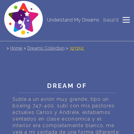
Understand My Dreams
basa"d
NEW DREAM INTERPRETATION
YOUR DREAMS DIARY (0)
>
Home
>
Dreams Collection
>
327252
DREAM SYMBOLS DICTIONARY
DREAMS COLLECTION
DREAMS STATISTICS
DREAM OF
COMMON DREAMS
Subia a un avión muy grande, tipo un
boeing 747-400, subi con mis pastores
BUY THE DREAM DATABASE
$
actuales Carlos y Andreia, estabamos
sentados en clase economica y el
FAQ
interior era completamente blanco, me
veia a mi sentada de una forma diferente: